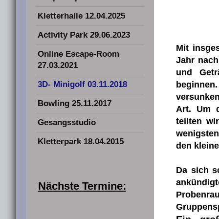
Kletterhalle 12.04.2025
Activity Park 29.06.2023
Mit insge
Online Escape-Room
Jahr nach
27.03.2021
und Getr
3D- Minigolf 03.11.2018
beginnen.
versunke
Bowling 25.11.2017
Art. Um d
teilten w
Gesangsstudio
wenigsten
Kletterpark 18.04.2015
den klein
Da sich s
ankündig
Nächste Termine:
Probenrau
Gruppensp